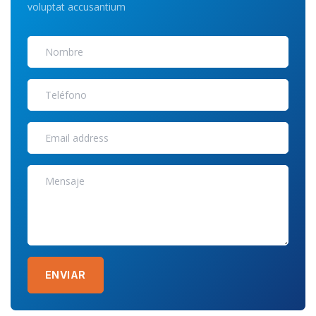
voluptat accusantium
ENVIAR