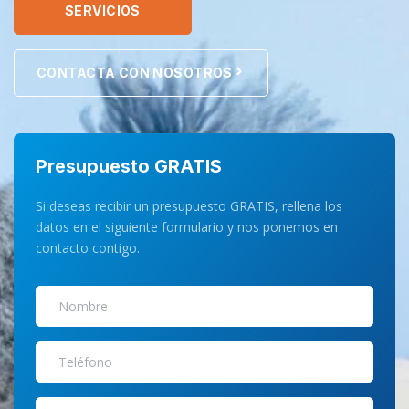
SERVICIOS
CONTACTA CON NOSOTROS
Presupuesto GRATIS
Si deseas recibir un presupuesto GRATIS, rellena los
datos en el siguiente formulario y nos ponemos en
contacto contigo.