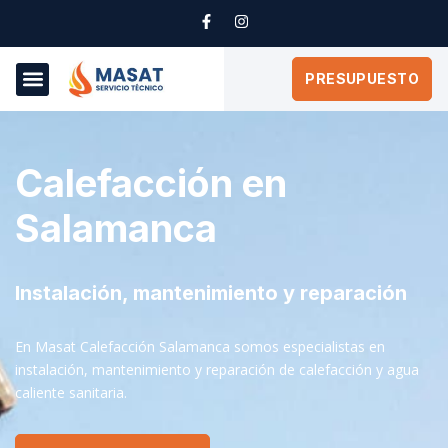
PRESUPUESTO
Calefacción en
Salamanca
Instalación, mantenimiento y reparación
En Masat Calefacción Salamanca somos especialistas en
instalación, mantenimiento y reparación de calefacción y agua
caliente sanitaria.